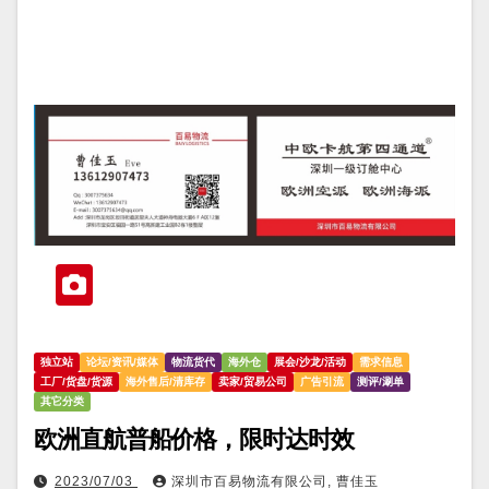
独立站
论坛/资讯/媒体
物流货代
海外仓
展会/沙龙/活动
需求信息
工厂/货盘/货源
海外售后/清库存
卖家/贸易公司
广告引流
测评/涮单
其它分类
欧洲直航普船价格，限时达时效
2023/07/03
深圳市百易物流有限公司, 曹佳玉