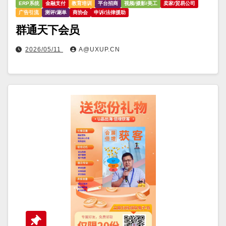
ERP系统
金融支付
教育培训
平台招商
视频/摄影/美工
卖家/贸易公司
广告引流
测评/涮单
商协会
申诉/法律援助
群通天下会员
2026/05/11
A@UXUP.CN