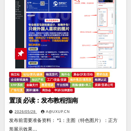
独立站
论坛/资讯/媒体
物流货代
海外仓
展会/沙龙/活动
需求信息
企业财税服务
知识产权
工厂/货盘/货源
海外售后/清库存
检测认证
ERP系统
金融支付
教育培训
平台招商
视频/摄影/美工
卖家/贸易公司
广告引流
测评/涮单
商协会
申诉/法律援助
置顶 必读：发布教程指南
2026/05/28
A@UXUP.CN
发布前需要准备资料： *1：主图（特色图片）：正方
形展示效果…