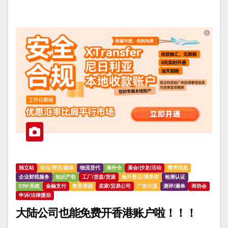
独立站
论坛/资讯/媒体
物流货代
海外仓
展会/沙龙/活动
需求信息
企业财税服务
知识产权
工厂/货盘/货源
海外售后/清库存
检测认证
ERP系统
金融支付
教育培训
卖家/贸易公司
广告引流
测评/涮单
商协会
申诉/法律援助
大陆公司也能免费开香港账户啦！！！