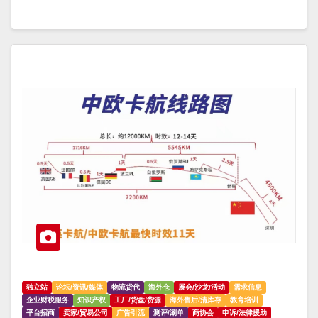
独立站
论坛/资讯/媒体
物流货代
海外仓
展会/沙龙/活动
需求信息
企业财税服务
知识产权
工厂/货盘/货源
海外售后/清库存
教育培训
平台招商
卖家/贸易公司
广告引流
测评/涮单
商协会
申诉/法律援助