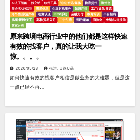
AI人工智能
独立站
软件工具
论坛/资讯/媒体
物流货代
海外仓
展会/沙龙/活动
需求信息
企业财税服务
知识产权
工厂/货盘/货源
海外售后/清库存
检测认证
ERP系统
金融支付
教育培训
平台招商
视频/摄影/美工
卖家/贸易公司
广告引流
测评/涮单
商协会
申诉/法律援助
其它分类
原来跨境电商行业中的他们都是这样快速
有效的找客户，真的让我大吃一
惊。。。。
2026/05/28
张洪, U选U品
如何快速有效的找客户相信是做业务的大难题，但是这
一点已经不再…