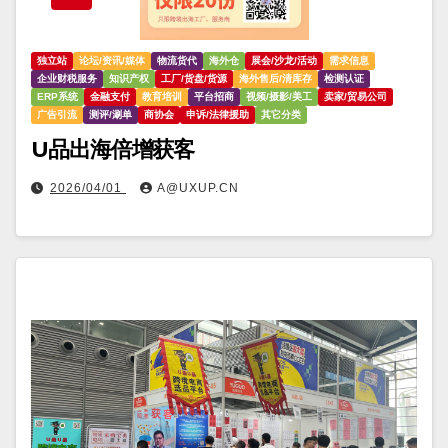
独立站
论坛/资讯/媒体
物流货代
海外仓
展会/沙龙/活动
需求信息
企业财税服务
知识产权
工厂/货盘/货源
海外售后/清库存
检测认证
ERP系统
金融支付
教育培训
平台招商
视频/摄影/美工
卖家/贸易公司
广告引流
测评/涮单
商协会
申诉/法律援助
其它分类
U品出海倍增获客
2026/04/01
A@UXUP.CN