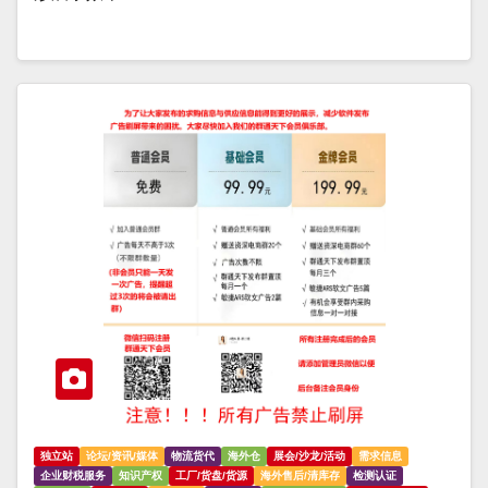
独立站
论坛/资讯/媒体
物流货代
海外仓
展会/沙龙/活动
需求信息
企业财税服务
知识产权
工厂/货盘/货源
海外售后/清库存
检测认证