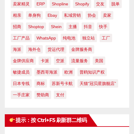
卖家精灵
ERP
Shopline
Shopify
交友
脱单
相亲
单身狗
Ebay
私域营销
协会
卖家
招商
Shoptop
Shein
主播
抖音
快手
工厂产品
WhatsApp
纯电池
独立站
工厂
海派
海外仓
货运代理
金牌服务商
金牌供应商
卡派
空派
流量服务
美国
敏捷成员
墨西哥海派
欧洲
普鸥知识产权
日本专线
商标
苏新号卡航
天猫“冠贝星旗舰店”
一手庄家
赞助商
支付
提示：按 Ctrl+F5 刷新群二维码