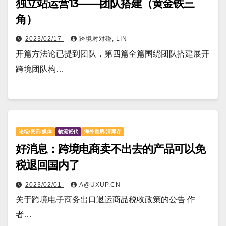
独立站运营13——团队搭建（黄金铁三
角）
2023/02/17
跨境对对碰, LIN
开篇方法论已提到团队，第四篇全篇围绕团队搭建展开
跨境团队构…
论坛/资讯/媒体
物流货代
海外售后/清库存
好消息：跨境电商卖不出去的产品可以免
税退回国内了
2023/02/01
A@UXUP.CN
关于跨‮电境‬子商务出口‮运退‬商品税收政策‮公的‬告 作
者…