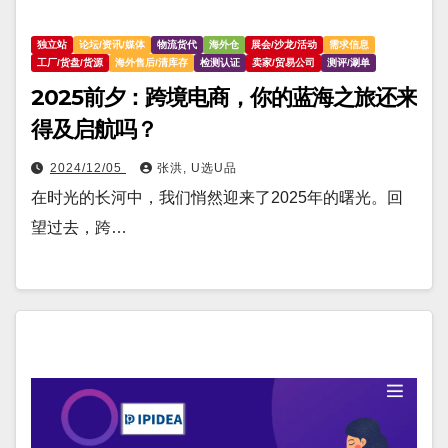
独立站
论坛/资讯/媒体
物流货代
海外仓
展会/沙龙/活动
需求信息
工厂/货盘/货源
海外售后/清库存
检测认证
卖家/贸易公司
测评/涮单
2025前夕：跨境电商，你的蓝海之旅还来
得及启航吗？
2024/12/05
张洪, U选U品
在时光的长河中，我们悄然迎来了2025年的曙光。回
望过去，跨…