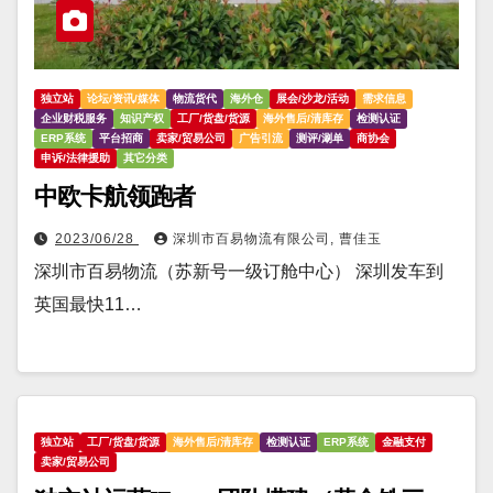
独立站
论坛/资讯/媒体
物流货代
海外仓
展会/沙龙/活动
需求信息
企业财税服务
知识产权
工厂/货盘/货源
海外售后/清库存
检测认证
ERP系统
平台招商
卖家/贸易公司
广告引流
测评/涮单
商协会
申诉/法律援助
其它分类
中欧卡航领跑者
2023/06/28
深圳市百易物流有限公司, 曹佳玉
深圳市百易物流（苏新号一级订舱中心） 深圳发车到
英国最快11…
独立站
工厂/货盘/货源
海外售后/清库存
检测认证
ERP系统
金融支付
卖家/贸易公司