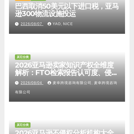
巴西取消50美元以下进口税，亚马
逊300物流设施投运
2026/08/07
YAO, NICE
其它分类
2026亚马逊卖家知识产权全维度
解析：FTO检索报告认可度、侵权
比对区别、TRO应诉方法及服务商
2026/08/04
麦幸跨境咨询有限公司, 麦幸跨境咨询
甄选避坑全攻略
有限公司
其它分类
2026亚马逊不侵权分析机构大全