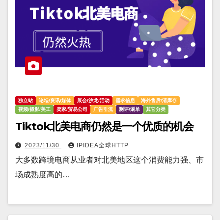
独立站
论坛/资讯/媒体
展会/沙龙/活动
需求信息
海外售后/清库存
视频/摄影/美工
卖家/贸易公司
广告引流
测评/涮单
其它分类
Tiktok北美电商仍然是一个优质的机会
2023/11/30
IPIDEA全球HTTP
大多数跨境电商从业者对北美地区这个消费能力强、市
场成熟度高的…