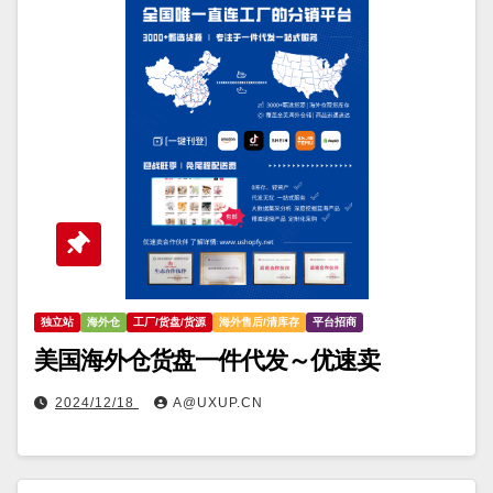
独立站
海外仓
工厂/货盘/货源
海外售后/清库存
平台招商
美国海外仓货盘一件代发～优速卖
2024/12/18
A@UXUP.CN