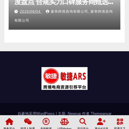
度盘点 合规实力口碑服务商甄选
附跨境卖家避坑FAQ全指南
2026/08/04
麦幸跨境咨询有限公司, 麦幸跨境咨询
有限公司
自豪地采用WordPress
|
主题: Newsup 作者
Themeansar
敏捷简介
加入敏捷
联系敏捷
友情链接
服务平台
跨境人脉通
专利检索
U选Market
选品平台
展会&沙龙
群通天下