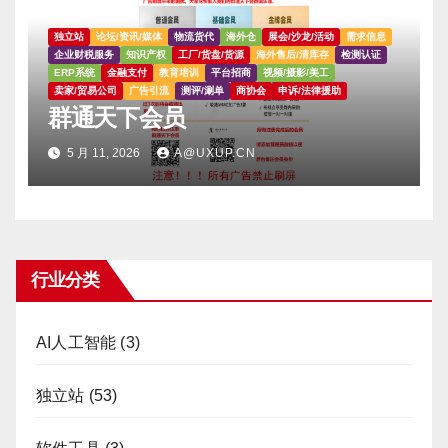
独立站
论坛/资讯/媒体
物流货代
海外仓
展会/沙龙/活动
需求信息
企业财税服务
知识产权
工厂/货盘/货源
海外售后/清库存
检测认证
ERP系统
金融支付
教育培训
平台招商
视频/摄影/美工
卖家/贸易公司
广告引流
测评/涮单
商协会
申诉/法律援助
群通天下会员
5 月 11, 2026
A@UXUP.CN
行业分类
AI人工智能
(3)
独立站
(53)