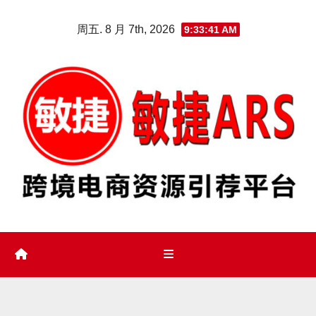
Skip
周五. 8 月 7th, 2026
9:33:42 AM
to
content