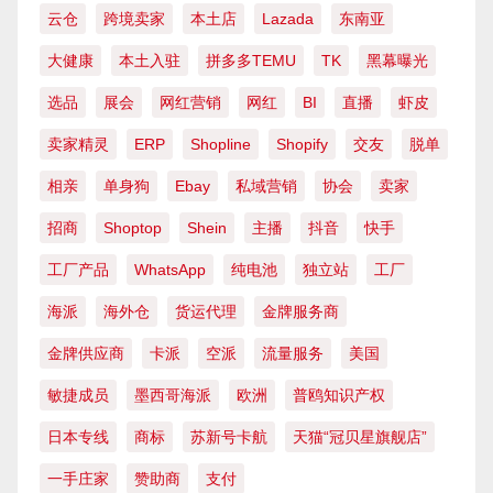
云仓
跨境卖家
本土店
Lazada
东南亚
大健康
本土入驻
拼多多TEMU
TK
黑幕曝光
选品
展会
网红营销
网红
BI
直播
虾皮
卖家精灵
ERP
Shopline
Shopify
交友
脱单
相亲
单身狗
Ebay
私域营销
协会
卖家
招商
Shoptop
Shein
主播
抖音
快手
工厂产品
WhatsApp
纯电池
独立站
工厂
海派
海外仓
货运代理
金牌服务商
金牌供应商
卡派
空派
流量服务
美国
敏捷成员
墨西哥海派
欧洲
普鸥知识产权
日本专线
商标
苏新号卡航
天猫“冠贝星旗舰店”
一手庄家
赞助商
支付