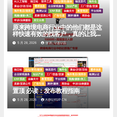
AI人工智能
独立站
软件工具
论坛/资讯/媒体
物流货代
海外仓
展会/沙龙/活动
需求信息
企业财税服务
知识产权
工厂/货盘/货源
海外售后/清库存
检测认证
ERP系统
金融支付
教育培训
平台招商
视频/摄影/美工
卖家/贸易公司
广告引流
测评/涮单
商协会
申诉/法律援助
其它分类
原来跨境电商行业中的他们都是这
样快速有效的找客户，真的让我大
吃一惊。。。。
5 月 28, 2026
张洪, U选U品
独立站
论坛/资讯/媒体
物流货代
海外仓
展会/沙龙/活动
需求信息
企业财税服务
知识产权
工厂/货盘/货源
海外售后/清库存
检测认证
ERP系统
金融支付
教育培训
平台招商
视频/摄影/美工
卖家/贸易公司
广告引流
测评/涮单
商协会
申诉/法律援助
置顶 必读：发布教程指南
5 月 28, 2026
A@UXUP.CN