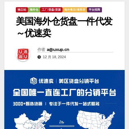
独立站
海外仓
工厂/货盘/货源
海外售后/清库存
平台招商
美国海外仓货盘一件代发
～优速卖
作者
a@uxup.cn
12 月 18, 2024