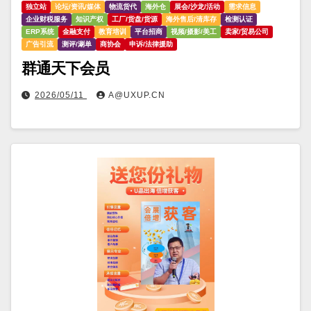
独立站
论坛/资讯/媒体
物流货代
海外仓
展会/沙龙/活动
需求信息
企业财税服务
知识产权
工厂/货盘/货源
海外售后/清库存
检测认证
ERP系统
金融支付
教育培训
平台招商
视频/摄影/美工
卖家/贸易公司
广告引流
测评/涮单
商协会
申诉/法律援助
群通天下会员
2026/05/11
A@UXUP.CN