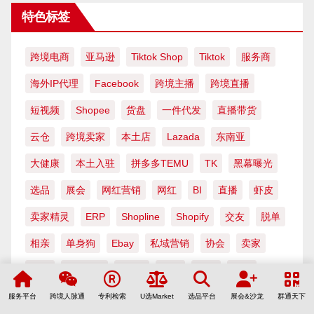
特色标签
跨境电商
亚马逊
Tiktok Shop
Tiktok
服务商
海外IP代理
Facebook
跨境主播
跨境直播
短视频
Shopee
货盘
一件代发
直播带货
云仓
跨境卖家
本土店
Lazada
东南亚
大健康
本土入驻
拼多多TEMU
TK
黑幕曝光
选品
展会
网红营销
网红
BI
直播
虾皮
卖家精灵
ERP
Shopline
Shopify
交友
脱单
相亲
单身狗
Ebay
私域营销
协会
卖家
招商
Shoptop
Shein
主播
抖音
快手
工厂产品
WhatsApp
纯电池
独立站
工厂
服务平台
跨境人脉通
专利检索
U选Market
选品平台
展会&沙龙
群通天下