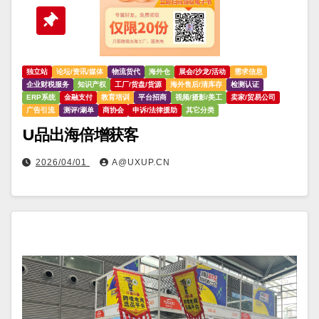
独立站
论坛/资讯/媒体
物流货代
海外仓
展会/沙龙/活动
需求信息
企业财税服务
知识产权
工厂/货盘/货源
海外售后/清库存
检测认证
ERP系统
金融支付
教育培训
平台招商
视频/摄影/美工
卖家/贸易公司
广告引流
测评/涮单
商协会
申诉/法律援助
其它分类
U品出海倍增获客
2026/04/01
A@UXUP.CN