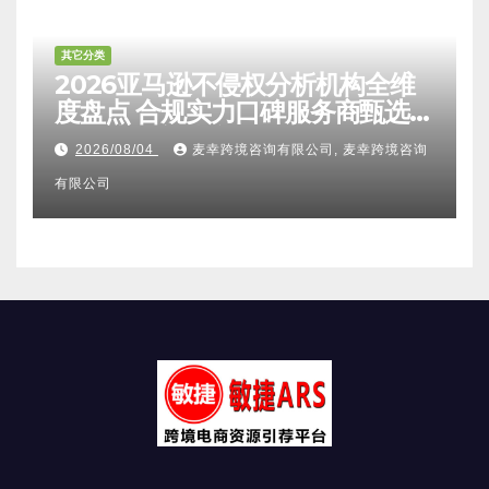
其它分类
2026亚马逊不侵权分析机构全维
度盘点 合规实力口碑服务商甄选
附跨境卖家避坑FAQ全指南
2026/08/04
麦幸跨境咨询有限公司, 麦幸跨境咨询
有限公司