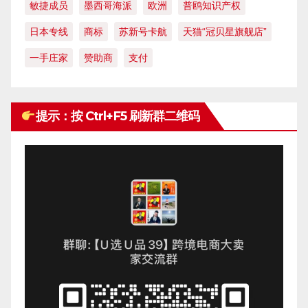
敏捷成员
墨西哥海派
欧洲
普鸥知识产权
日本专线
商标
苏新号卡航
天猫“冠贝星旗舰店”
一手庄家
赞助商
支付
提示：按 Ctrl+F5 刷新群二维码