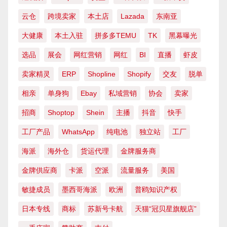
云仓
跨境卖家
本土店
Lazada
东南亚
大健康
本土入驻
拼多多TEMU
TK
黑幕曝光
选品
展会
网红营销
网红
BI
直播
虾皮
卖家精灵
ERP
Shopline
Shopify
交友
脱单
相亲
单身狗
Ebay
私域营销
协会
卖家
招商
Shoptop
Shein
主播
抖音
快手
工厂产品
WhatsApp
纯电池
独立站
工厂
海派
海外仓
货运代理
金牌服务商
金牌供应商
卡派
空派
流量服务
美国
敏捷成员
墨西哥海派
欧洲
普鸥知识产权
日本专线
商标
苏新号卡航
天猫“冠贝星旗舰店”