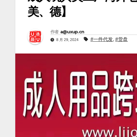
美、德】
作者
a@uxup.cn
#一件代发
,
#货盘
8 月 29, 2024