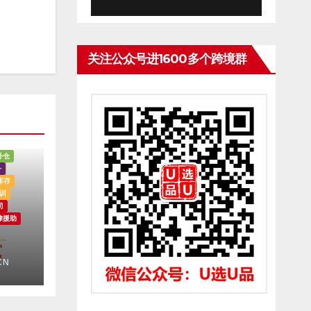
关注公众号进1600多个跨境群
外仓
务
库存
训
司
律援助
CN