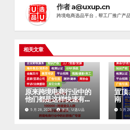
作者
a@uxup.cn
跨境电商选品平台，帮工厂推广产品找客
相关文章
AI人工智能
独立站
软件工具
论坛/资讯/媒体
物流货代
海外仓
展会/沙龙/活动
需求信息
独立站
企业财税服务
知识产权
工厂/货盘/货源
展会/沙龙
海外售后/清库存
检测认证
ERP系统
知识产权
金融支付
教育培训
平台招商
视频/摄影/美工
检测认证
卖家/贸易公司
广告引流
测评/涮单
商协会
平台招商
申诉/法律援助
其它分类
广告引流
原来跨境电商行业中的
置顶 必读：发布教程指
他们都是这样快速有效
南
的找客户，真的让我大
5 月 28, 2026
张洪, U选U品
5 月 2
吃一惊。。。。