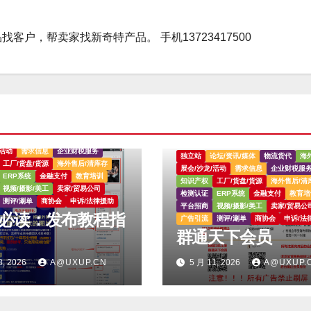
户，帮卖家找新奇特产品。 手机13723417500
论坛/资讯/媒体
物流货代
海外仓
/活动
需求信息
企业财税服务
独立站
论坛/资讯/媒体
物流货代
海
工厂/货盘/货源
海外售后/清库存
展会/沙龙/活动
需求信息
企业财税服
ERP系统
金融支付
教育培训
知识产权
工厂/货盘/货源
海外售后/清
视频/摄影/美工
卖家/贸易公司
检测认证
ERP系统
金融支付
教育培
测评/涮单
商协会
申诉/法律援助
平台招商
视频/摄影/美工
卖家/贸易公
广告引流
测评/涮单
商协会
申诉/法
群通天下会员
8, 2026
A@UXUP.CN
5 月 11, 2026
A@UXUP.