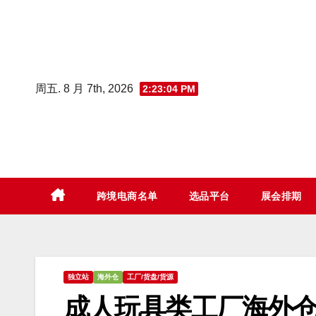
Skip
to
content
周五. 8 月 7th, 2026
2:23:06 PM
跨境电商名单
选品平台
展会排期
独立站
海外仓
工厂/货盘/货源
成人玩具类工厂海外