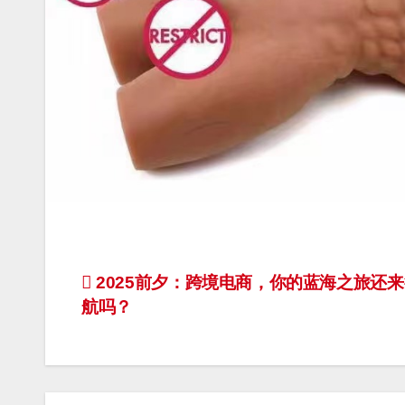
文
2025前夕：跨境电商，你的蓝海之旅还
航吗？
章
导
航