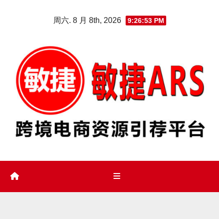
Skip
周六. 8 月 8th, 2026
9:26:53 PM
to
content