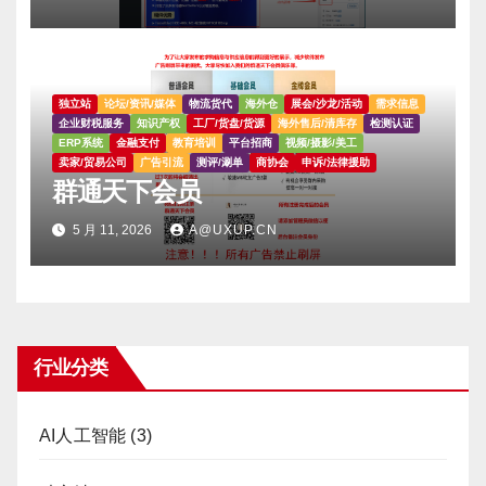
独立站
论坛/资讯/媒体
物流货代
海外仓
展会/沙龙/活动
需求信息
企业财税服务
知识产权
工厂/货盘/货源
海外售后/清库存
检测认证
ERP系统
金融支付
教育培训
平台招商
视频/摄影/美工
卖家/贸易公司
广告引流
测评/涮单
商协会
申诉/法律援助
群通天下会员
5 月 11, 2026
A@UXUP.CN
行业分类
AI人工智能
(3)