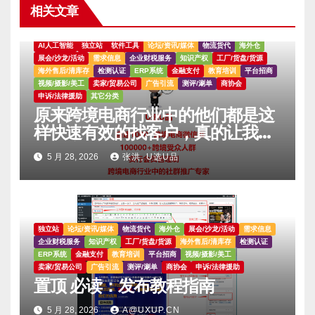
相关文章
AI人工智能
独立站
软件工具
论坛/资讯/媒体
物流货代
海外仓
展会/沙龙/活动
需求信息
企业财税服务
知识产权
工厂/货盘/货源
海外售后/清库存
检测认证
ERP系统
金融支付
教育培训
平台招商
视频/摄影/美工
卖家/贸易公司
广告引流
测评/涮单
商协会
申诉/法律援助
其它分类
原来跨境电商行业中的他们都是这
样快速有效的找客户，真的让我大
吃一惊。。。。
5 月 28, 2026
张洪, U选U品
独立站
论坛/资讯/媒体
物流货代
海外仓
展会/沙龙/活动
需求信息
企业财税服务
知识产权
工厂/货盘/货源
海外售后/清库存
检测认证
ERP系统
金融支付
教育培训
平台招商
视频/摄影/美工
卖家/贸易公司
广告引流
测评/涮单
商协会
申诉/法律援助
置顶 必读：发布教程指南
5 月 28, 2026
A@UXUP.CN