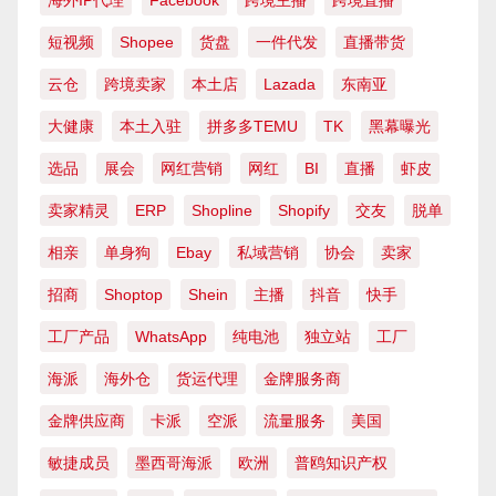
短视频
Shopee
货盘
一件代发
直播带货
云仓
跨境卖家
本土店
Lazada
东南亚
大健康
本土入驻
拼多多TEMU
TK
黑幕曝光
选品
展会
网红营销
网红
BI
直播
虾皮
卖家精灵
ERP
Shopline
Shopify
交友
脱单
相亲
单身狗
Ebay
私域营销
协会
卖家
招商
Shoptop
Shein
主播
抖音
快手
工厂产品
WhatsApp
纯电池
独立站
工厂
海派
海外仓
货运代理
金牌服务商
金牌供应商
卡派
空派
流量服务
美国
敏捷成员
墨西哥海派
欧洲
普鸥知识产权