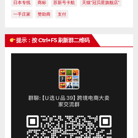
日本专线
商标
苏新号卡航
天猫“冠贝星旗舰店”
一手庄家
赞助商
支付
提示：按 Ctrl+F5 刷新群二维码